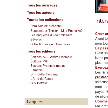
Tous les ouvrages
Tous les auteurs
Toutes les collections
Inter
Dora-Suarez présente…
Suspense & Thriller
Mini-Poche AO
Créer u
Les enquêtes du commissaire
Avant to
Séverac
mon tour
Collection rouge
Rimotises
La passi
Tous les éditeurs
C’est un
Éditions AO - André Odemard
livres p
Éditions PR1
plus no
Éditions Premiers matins
Exercez
Esménie
Les livr
DF - Didier Fontana
prestati
L'Âme du Rasoir
sélectio
Guy Boffard
mon trav
payés. S
de pilon
Comment
Langues
Ma profe