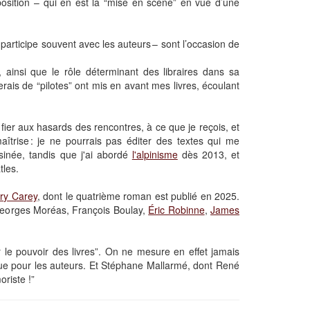
position – qui en est la “mise en scène” en vue d’une
articipe souvent avec les auteurs – sont l’occasion de
, ainsi que le rôle déterminant des libraires dans sa
fierais de “pilotes” ont mis en avant mes livres, écoulant
 fier aux hasards des rencontres, à ce que je reçois, et
trise : je ne pourrais pas éditer des textes qui me
ssinée, tandis que j'ai abordé
l'alpinisme
dès 2013, et
tles.
ry Carey
, dont le quatrième roman est publié en 2025.
Georges Moréas, François Boulay,
Éric Robinne
,
James
r le pouvoir des livres”. On ne mesure en effet jamais
 que pour les auteurs. Et Stéphane Mallarmé, dont René
oriste !”