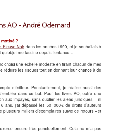
tions AO - André Odemard
 motivé ?
z Fleuve Noir
dans les années 1990, et je souhaitais à
ant qu’objet me fascine depuis l’enfance…
onc choisi une échelle modeste en tirant chacun de mes
e réduire les risques tout en donnant leur chance à de
mpte d’éditeur. Ponctuellement, je réalise aussi des
 d’emblée dans ce but. Pour les livres AO, outre une
ion aux impayés, sans oublier les aléas juridiques – ni
 16 ans, j'ai dépassé les 50 000 € de droits d’auteurs
de plusieurs milliers d’exemplaires suivie de retours – et
e j'exerce encore très ponctuellement. Cela ne m’a pas