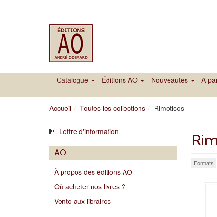
Catalogue
Éditions AO
Nouveautés
A par
Accueil
Toutes les collections
Rimotises
Lettre d'information
Rim
AO
Formats
À propos des éditions AO
Où acheter nos livres ?
Vente aux libraires