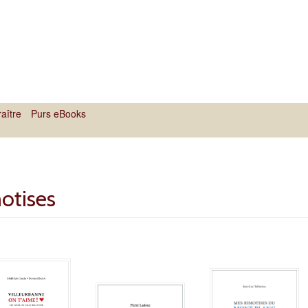
aître
Purs eBooks
otises