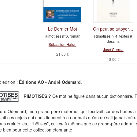
Le Dernier Mot
On peut se tutoyer…
Rimotises n°6, roman
Rimotises n°4, textes &
dessins
Sébastien Haton
José Correa
21,00 €
18,00 €
'édition :
Éditions AO - André Odemard
.
RIMOTISES ?
Ce mot ne figure dans aucun dictionnaire. Pou
dré Odemard, mon grand-père maternel, qui l’écrivait sur des boîtes a
ait ces objets qui nous tiennent à cœur mais qu’on ne sait jamais où ran
ans crainte les... “bêtises”, celles-là mêmes que ce grand-père adorait
e bien pour cette collection étonnante !