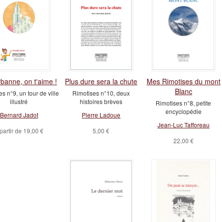
rbanne, on t'aime !
Plus dure sera la chute
Mes Rimotises du mont
Blanc
s n°9, un tour de ville
Rimotises n°10, deux
illustré
histoires brèves
Rimotises n°8, petite
encyclopédie
Bernard Jadot
Pierre Ladoue
Jean-Luc Tafforeau
partir de
19,00 €
5,00 €
22,00 €