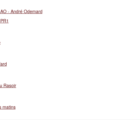
s AO - André Odemard
s PR1
e
fard
u Rasoir
s matins