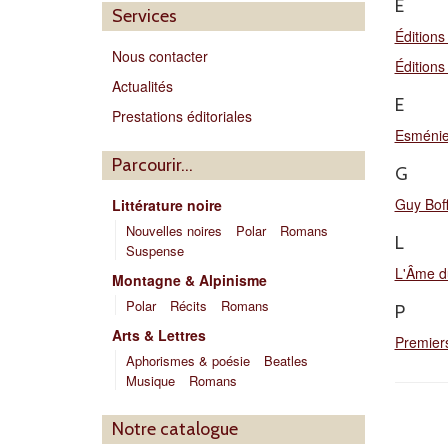
É
Services
Édition
Nous contacter
Édition
Actualités
E
Prestations éditoriales
Esméni
Parcourir…
G
Guy Bof
Littérature noire
Nouvelles noires
Polar
Romans
L
Suspense
L'Âme d
Montagne & Alpinisme
Polar
Récits
Romans
P
Arts & Lettres
Premier
Aphorismes & poésie
Beatles
Musique
Romans
Notre catalogue