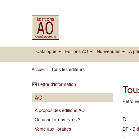
Catalogue
Éditions AO
Nouveautés
A par
Accueil
Tous les éditeurs
Lettre d'information
Tous
AO
Retrouve
À propos des éditions AO
D
Où acheter nos livres ?
Vente aux libraires
DF - Did