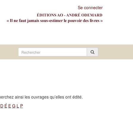
Se connecter
Rechercher
sur
le
site
erchez ainsi les ouvrages qu’elles ont édité.
:
D
É
E
G
L
P