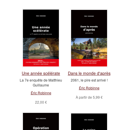
Une année scélérate
Dans le monde d'après
La 7e enquête de Matthieu
2061, le pire est arrivé !
Guillaume
Éric Robinne
Éric Robinne
À partir de
5,99 €
22,00 €