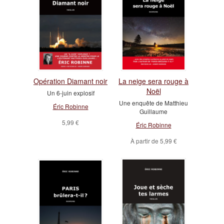
Opération Diamant noir
La neige sera rouge à
Noël
Un 6-juin explosif
Une enquête de Matthieu
Éric Robinne
Guillaume
5,99 €
Éric Robinne
À partir de
5,99 €