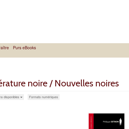
aître
Purs eBooks
érature noire / Nouvelles noires
ons disponibles
Formats numériques