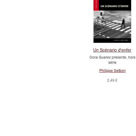
Un Scénario d'enfer
Dora-Suarez présente, hors
série
Philippe Setbon
2,49 €