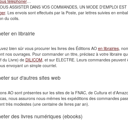
us téléphoner
…
OUS ASSISTER DANS VOS COMMANDES, UN MODE D'EMPLOI EST 
ger
. Les envois sont effectués par la Poste, par lettres suivies en emba
n du colis.
eter en librairie
vez bien sûr vous procurer les livres des Éditions AO
en librairies
, nom
nt nos ouvrages. Pour commander un titre, précisez à votre libraire q
f du Livre) de
DILICOM
, et sur ELECTRE. Leurs commandes peuvent 
us envoyant un simple courriel.
eter sur d'autres sites web
ions AO sont présentes sur les sites de la FNAC, de Cultura et d'Amazon
s cas, nous assurons nous-mêmes les expéditions des commandes pas
t très modestes (une centaine de livres par an).
eter des livres numériques (ebooks)