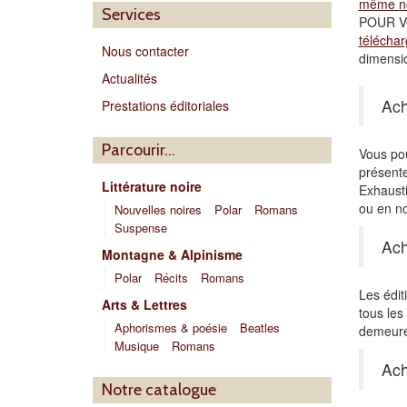
même no
Services
POUR V
téléchar
Nous contacter
dimensio
Actualités
Ach
Prestations éditoriales
Parcourir…
Vous pou
présente
Littérature noire
Exhausti
ou en no
Nouvelles noires
Polar
Romans
Suspense
Ach
Montagne & Alpinisme
Polar
Récits
Romans
Les édit
Arts & Lettres
tous le
Aphorismes & poésie
Beatles
demeuren
Musique
Romans
Ach
Notre catalogue