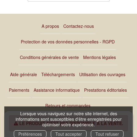
A propos
Contactez-nous
Protection de vos données personnelles - RGPD
Conditions générales de vente
Mentions légales
Aide générale
Téléchargements
Utilisation des ouvrages
Paiements
Assistance informatique
Prestations éditoriales
Retours et commandes
Lorsque vous naviguez sur notre site internet, des
informations sont susceptibles d'être enregistrées pour
LE PRODUIT N'EST PAS DISPONIBLE À LA VENTE.
optimiser votre expérience.
Copyright © 2026 Éditions AO - André Odemard - Maison d'édition
Préférences
Tout accepter
Tout refuser
indépendante et Nuxos Publishing Technologies.
IziBook®
et
IziBooks®
sont