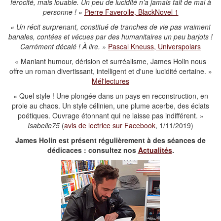
férocité, mais louable. Un peu de lucidité n’a jamais fait de mal à
personne ! »
Pierre Faverolle, BlackNovel 1
« Un récit surprenant, constitué de tranches de vie pas vraiment
banales, contées et vécues par des humanitaires un peu barjots !
Carrément décalé ! À lire. »
Pascal Kneuss, Universpolars
« Maniant humour, dérision et surréalisme, James Holin nous
offre un roman divertissant, intelligent et d'une lucidité certaine. »
Mél'lectures
« Quel style !
Une plongée dans un pays en reconstruction, en
proie au chaos. Un style célinien, une plume acerbe, des éclats
poétiques. Ouvrage étonnant qui ne laisse pas indifférent. »
Isabelle75
(
avis de lectrice sur Facebook
, 1/11/2019)
James Holin est présent régulièrement à des séances de
dédicaces : consultez nos
Actualités
.