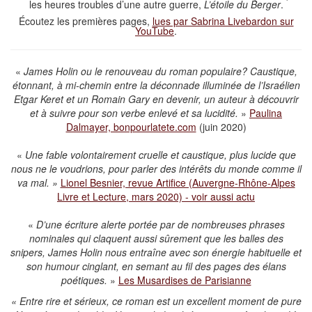
les heures troubles d’une autre guerre,
L’étoile du Berger
.
Écoutez les premières pages,
lues par Sabrina Livebardon sur
YouTube
.
«
James Holin ou le renouveau du roman populaire? Caustique,
étonnant, à mi-chemin entre la déconnade illuminée de l’Israélien
Etgar Keret et un Romain Gary en devenir, un auteur à découvrir
et à suivre pour son verbe enlevé et sa lucidité.
»
Paulina
Dalmayer, bonpourlatete.com
(juin 2020)
«
Une fable volontairement cruelle et caustique, plus lucide que
nous ne le voudrions, pour parler des intérêts du monde comme il
va mal. »
Lionel Besnier, revue Artifice (Auvergne-Rhône-Alpes
Livre et Lecture, mars 2020) - voir aussi actu
«
D’une écriture alerte portée par de nombreuses phrases
nominales qui claquent aussi sûrement que les balles des
snipers, James Holin nous entraîne avec son énergie habituelle et
son humour cinglant, en semant au fil des pages des élans
poétiques.
»
Les Musardises de Parisianne
« Entre rire et sérieux, ce roman est un excellent moment de pure