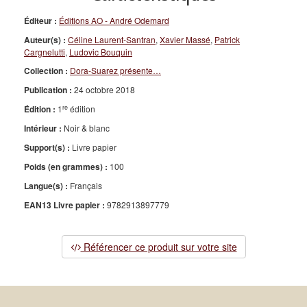
Éditeur :
Éditions AO - André Odemard
Auteur(s) :
Céline Laurent-Santran
,
Xavier Massé
,
Patrick
Cargnelutti
,
Ludovic Bouquin
Collection :
Dora-Suarez présente…
Publication :
24 octobre 2018
re
Édition :
1
édition
Intérieur :
Noir & blanc
Support(s) :
Livre papier
Poids (en grammes) :
100
Langue(s) :
Français
EAN13 Livre papier :
9782913897779
Référencer ce produit sur votre site