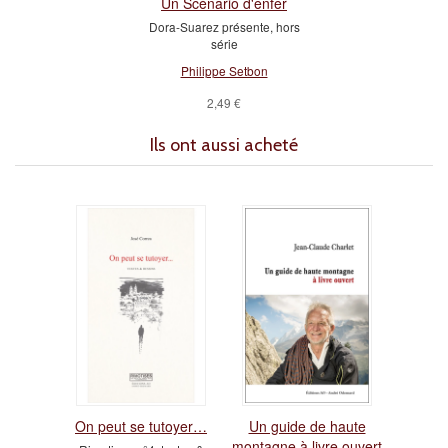
Un Scénario d'enfer
Dora-Suarez présente, hors
série
Philippe Setbon
2,49 €
Ils ont aussi acheté
On peut se tutoyer…
Un guide de haute
montagne à livre ouvert