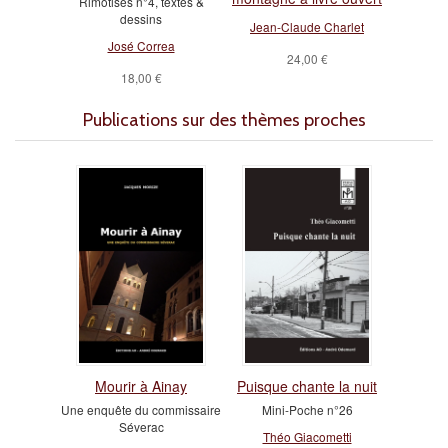
Rimotises n°4, textes &
dessins
Jean-Claude Charlet
José Correa
24,00 €
18,00 €
Publications sur des thèmes proches
Mourir à Ainay
Puisque chante la nuit
Une enquête du commissaire
Mini-Poche n°26
Séverac
Théo Giacometti