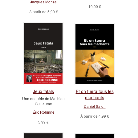
Jacques Morize
10,00 €
À partir de
5,99 €
Jeux fatals
Et on tuera tous les
méchants
Une enquête de Matthieu
Guillaume
Daniel Safon
Éric Robinne
À partir de
4,99 €
5,99 €