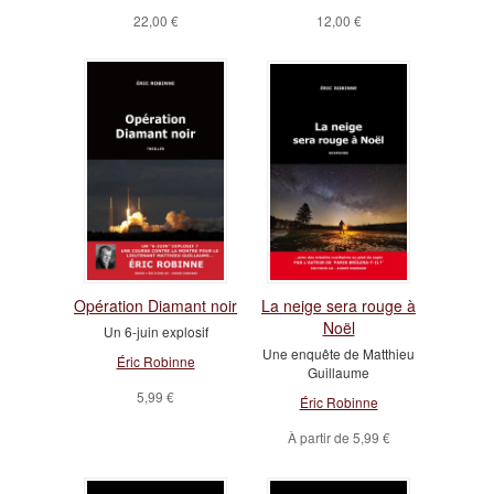
22,00 €
12,00 €
Opération Diamant noir
La neige sera rouge à
Noël
Un 6-juin explosif
Une enquête de Matthieu
Éric Robinne
Guillaume
5,99 €
Éric Robinne
À partir de
5,99 €