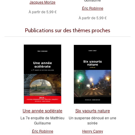
Jacques Morize
Éric Robinne
À partir de
5,99 €
À partir de
5,99 €
Publications sur des thèmes proches
Une année scélérate
Six yaourts nature
La 7e enquête de Matthieu
Un suspense dénoué en une
Guillaume
soirée
Éric Robinne
Henry Carey