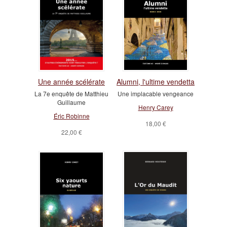
Une année scélérate
Alumni, l'ultime vendetta
La 7e enquête de Matthieu
Une implacable vengeance
Guillaume
Henry Carey
Éric Robinne
18,00 €
22,00 €