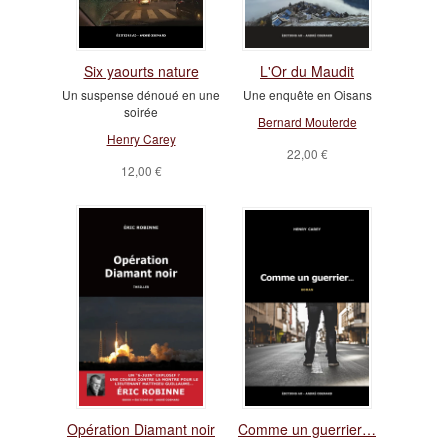
Six yaourts nature
L'Or du Maudit
Un suspense dénoué en une
Une enquête en Oisans
soirée
Bernard Mouterde
Henry Carey
22,00 €
12,00 €
Opération Diamant noir
Comme un guerrier…