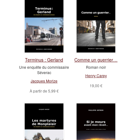
Terminus : Gerland
Comme un guerrier…
Une enquête du commissaire
Roman noir
Séverac
Henry Carey
Jacques Morize
19,00 €
À partir de
5,99 €