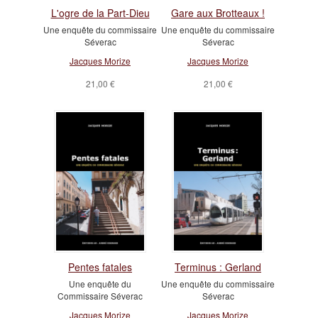
L'ogre de la Part-Dieu
Gare aux Brotteaux !
Une enquête du commissaire
Une enquête du commissaire
Séverac
Séverac
Jacques Morize
Jacques Morize
21,00 €
21,00 €
Pentes fatales
Terminus : Gerland
Une enquête du
Une enquête du commissaire
Commissaire Séverac
Séverac
Jacques Morize
Jacques Morize