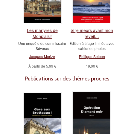
Les martyres de
Si je meurs avant mon
Monplaisir
réveil…
Une enquête du commissaire
Édition à tirage limitée avec
Séverac
cahier de photos
Jacques Morize
Philippe Setbon
À partir de
5,99 €
19,00 €
Publications sur des thèmes proches