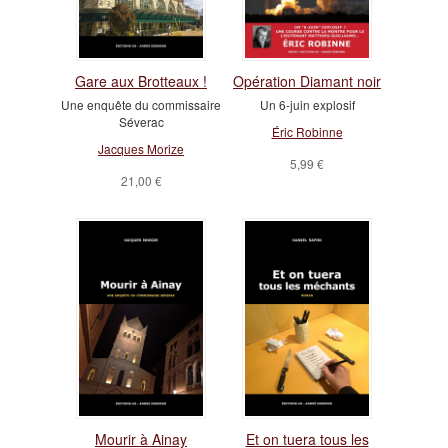
Gare aux Brotteaux !
Opération Diamant noir
Une enquête du commissaire
Un 6-juin explosif
Séverac
Éric Robinne
Jacques Morize
5,99 €
21,00 €
Mourir à Ainay
Et on tuera tous les