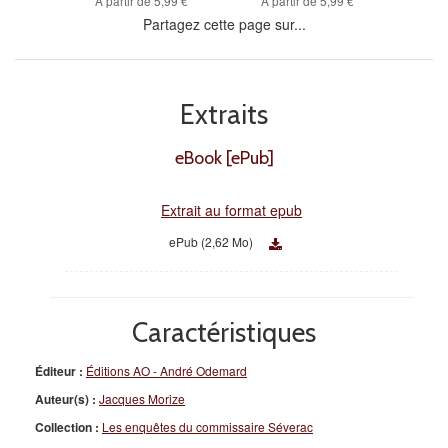
À partir de
5,99 €
À partir de
5,99 €
Partagez cette page sur...
Extraits
eBook [ePub]
Extrait au format epub
ePub (2,62 Mo)
Caractéristiques
Éditeur :
Éditions AO - André Odemard
Auteur(s) :
Jacques Morize
Collection :
Les enquêtes du commissaire Séverac