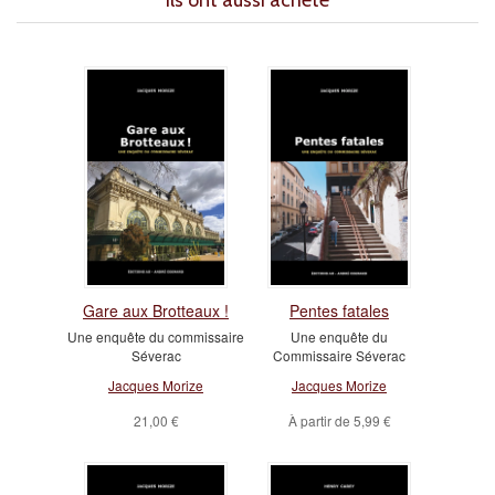
Ils ont aussi acheté
Gare aux Brotteaux !
Pentes fatales
Une enquête du commissaire
Une enquête du
Séverac
Commissaire Séverac
Jacques Morize
Jacques Morize
21,00 €
À partir de
5,99 €