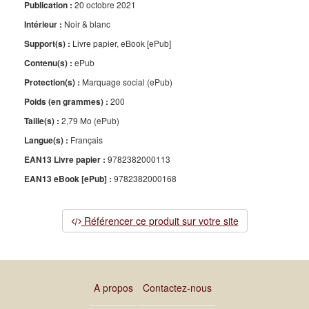
Publication :
20 octobre 2021
Intérieur :
Noir & blanc
Support(s) :
Livre papier, eBook [ePub]
Contenu(s) :
ePub
Protection(s) :
Marquage social (ePub)
Poids (en grammes) :
200
Taille(s) :
2,79 Mo (ePub)
Langue(s) :
Français
EAN13 Livre papier :
9782382000113
EAN13 eBook [ePub] :
9782382000168
Référencer ce produit sur votre site
A propos
Contactez-nous