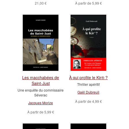
21,00 €
À partir de
5,99 €
Les macchabées de
À qui profite le Kir® ?
Saint-Just
Thriller apéritif
Une enquête du commissaire
Gaël Dubreuil
Séverac
À partir de
4,99 €
Jacques Morize
À partir de
5,99 €