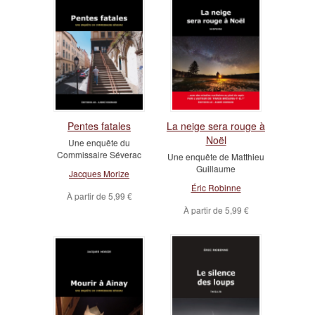
Pentes fatales
La neige sera rouge à
Noël
Une enquête du
Commissaire Séverac
Une enquête de Matthieu
Guillaume
Jacques Morize
Éric Robinne
À partir de
5,99 €
À partir de
5,99 €