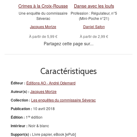
Crimes à la Croix-Rousse
Danse avec les loufs
Une enquête du commissaire
Profession : Régulateur, n°5
Séverac
(Mini-Poche n°21)
Jacques Morize
Daniel Safon
À partir de
5,99 €
À partir de
2,99 €
Partagez cette page sur...
Caractéristiques
Éditeur :
Éditions AO - André Odemard
Auteur(s) :
Jacques Morize
Collection :
Les enquêtes du commissaire Séverac
Publication :
10 avril 2018
re
Édition :
1
édition
Intérieur :
Noir & blanc
Support(s) :
Livre papier, eBook [ePub]