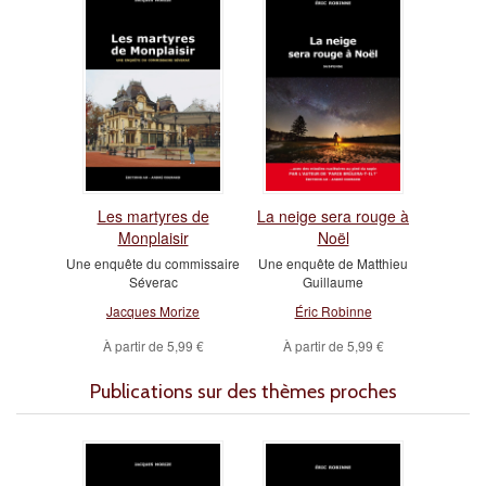
Les martyres de
La neige sera rouge à
Monplaisir
Noël
Une enquête du commissaire
Une enquête de Matthieu
Séverac
Guillaume
Jacques Morize
Éric Robinne
À partir de
5,99 €
À partir de
5,99 €
Publications sur des thèmes proches