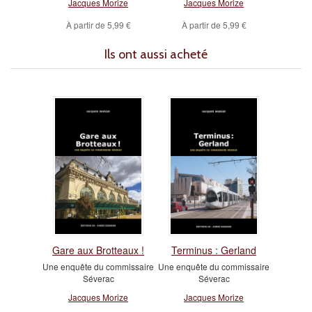
Jacques Morize
Jacques Morize
À partir de
5,99 €
À partir de
5,99 €
Ils ont aussi acheté
Gare aux Brotteaux !
Terminus : Gerland
Une enquête du commissaire
Une enquête du commissaire
Séverac
Séverac
Jacques Morize
Jacques Morize