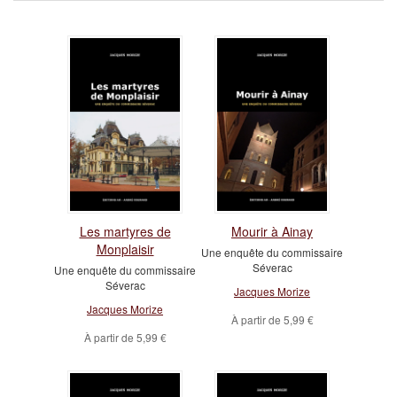
Les martyres de
Mourir à Ainay
Monplaisir
Une enquête du commissaire
Séverac
Une enquête du commissaire
Séverac
Jacques Morize
Jacques Morize
À partir de
5,99 €
À partir de
5,99 €