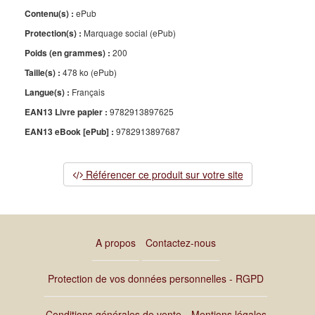
Contenu(s) :
ePub
Protection(s) :
Marquage social (ePub)
Poids (en grammes) :
200
Taille(s) :
478 ko (ePub)
Langue(s) :
Français
EAN13 Livre papier :
9782913897625
EAN13 eBook [ePub] :
9782913897687
Référencer ce produit sur votre site
A propos
Contactez-nous
Protection de vos données personnelles - RGPD
Conditions générales de vente
Mentions légales