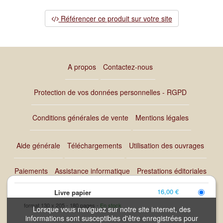
Référencer ce produit sur votre site
A propos
Contactez-nous
Protection de vos données personnelles - RGPD
Conditions générales de vente
Mentions légales
Aide générale
Téléchargements
Utilisation des ouvrages
Paiements
Assistance informatique
Prestations éditoriales
16,00 €
Livre papier
Retours et commandes
format 130 x 205
180 pages
En stock
Lorsque vous naviguez sur notre site internet, des
informations sont susceptibles d'être enregistrées pour