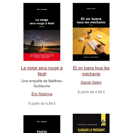
La neige sera rouge à
Et on tuera tous les
Noël
méchants
Une enquête de Matthieu
Daniel Safon
Guillaume
À partir de
4,99 €
Éric Robinne
À partir de
5,99 €