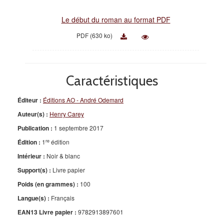
Le début du roman au format PDF
PDF (630 ko)
Caractéristiques
Éditeur :
Éditions AO - André Odemard
Auteur(s) :
Henry Carey
Publication :
1 septembre 2017
re
Édition :
1
édition
Intérieur :
Noir & blanc
Support(s) :
Livre papier
Poids (en grammes) :
100
Langue(s) :
Français
EAN13 Livre papier :
9782913897601