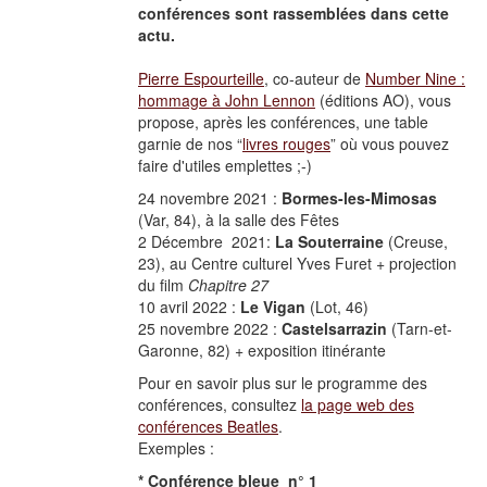
conférences sont rassemblées dans cette
actu.
Pierre Espourteille
, co-auteur de
Number Nine :
hommage à John Lennon
(éditions AO), vous
propose, après les conférences, une table
garnie de nos “
livres rouges
” où vous pouvez
faire d'utiles emplettes ;-)
24 novembre 2021 :
Bormes-les-Mimosas
(Var, 84), à la salle des Fêtes
2 Décembre 2021:
La Souterraine
(Creuse,
23), au Centre culturel Yves Furet + projection
du film
Chapitre 27
10 avril 2022 :
Le Vigan
(Lot, 46)
25 novembre 2022 :
Castelsarrazin
(Tarn-et-
Garonne, 82) + exposition itinérante
Pour en savoir plus sur le programme des
conférences, consultez
la page web des
conférences Beatles
.
Exemples :
* Conférence bleue n° 1