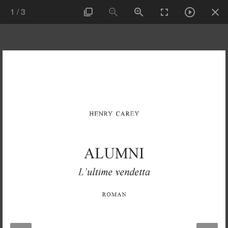
1
/
3